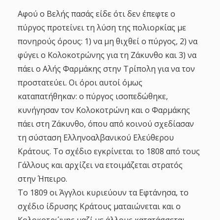
Αφού ο Βελής πασάς είδε ότι δεν έπεφτε ο
πύργος προτείνει τη λύση της πολιορκίας με
πονηρούς όρους: 1) να μη θιχθεί ο πύργος, 2) να
φύγει ο Κολοκοτρώνης για τη Ζάκυνθο και 3) να
πάει ο Αλής Φαρμάκης στην Τρίπολη για να τον
προστατεύει. Οι όροι αυτοί όμως
καταπατήθηκαν: ο πύργος ισοπεδώθηκε,
κυνήγησαν τον Κολοκοτρώνη και ο Φαρμάκης
πάει στη Ζάκυνθο, όπου από κοινού σχεδίασαν
τη σύσταση Ελληνοαλβανικού Ελεύθερου
Κράτους. Το σχέδιο εγκρίνεται το 1808 από τους
Γάλλους και αρχίζει να ετοιμάζεται στρατός
στην Ήπειρο.
Το 1809 οι Άγγλοι κυριεύουν τα Εφτάνησα, το
σχέδιο ίδρυσης Κράτους ματαιώνεται και ο
Κολοκοτρώνης μαζί με άλλους κατατάσσεται