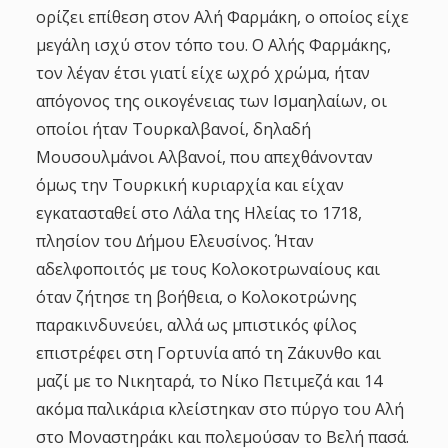
ορίζει επίθεση στον Αλή Φαρμάκη, ο οποίος είχε
μεγάλη ισχύ στον τόπο του. Ο Αλής Φαρμάκης,
τον λέγαν έτσι γιατί είχε ωχρό χρώμα, ήταν
απόγονος της οικογένειας των Ισμαηλαίων, οι
οποίοι ήταν Τουρκαλβανοί, δηλαδή
Μουσουλμάνοι Αλβανοί, που απεχθάνονταν
όμως την Τουρκική κυριαρχία και είχαν
εγκατασταθεί στο Λάλα της Ηλείας το 1718,
πλησίον του ∆ήμου Ελευσίνος. Ήταν
αδελφοποιτός με τους Κολοκοτρωναίους και
όταν ζήτησε τη βοήθεια, ο Κολοκοτρώνης
παρακινδυνεύει, αλλά ως μπιστικός φίλος
επιστρέφει στη Γορτυνία από τη Ζάκυνθο και
μαζί με το Νικηταρά, το Νίκο Πετιμεζά και 14
ακόμα παλικάρια κλείστηκαν στο πύργο του Αλή
στο Μοναστηράκι και πολεμούσαν το Βελή πασά.