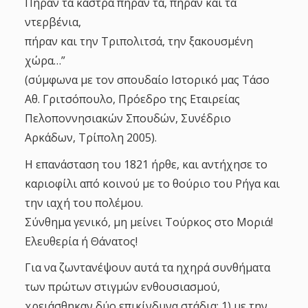
Πήραν τα κάστρα πήραν τα, πήραν και τα
ντερβένια,
πήραν και την Τριπολιτσά, την ξακουσμένη
χώρα…”
(σύμφωνα με τον σπουδαίο Ιστορικό μας Τάσο
Αθ. Γριτσόπουλο, Πρόεδρο της Εταιρείας
Πελοποννησιακών Σπουδών, Συνέδριο
Αρκάδων, Τρίπολη 2005).
Η επανάσταση του 1821 ήρθε, και αντήχησε το
καριοφίλι από κοινού με το θούριο του Ρήγα και
την ιαχή του πολέμου.
Σύνθημα γενικό, μη μείνει Τούρκος στο Μοριά!
Ελευθερία ή Θάνατος!
Για να ζωντανέψουν αυτά τα ηχηρά συνθήματα
των πρώτων στιγμών ενθουσιασμού,
χρειάσθηκαν δύο επικίνδυνα στάδια: 1) με την