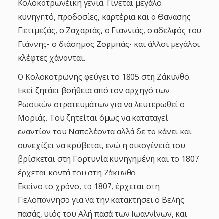
Κολοκοτρωνέικη γενιά. Γίνεται μεγάλο
κυνηγητό, προδοσίες, καρτέρια και ο Θανάσης
Πετιμεζάς, ο Ζαχαριάς, ο Γιαννιάς, ο αδελφός του
Γιάννης- ο διάσημος Ζορμπάς- και άλλοι μεγάλοι
κλέφτες χάνονται.
Ο Κολοκοτρώνης φεύγει το 1805 στη Ζάκυνθο.
Εκεί ζητάει βοήθεια από τον αρχηγό των
Ρωσικών στρατευμάτων για να λευτερωθεί ο
Μοριάς. Του ζητείται όμως να καταταγεί
εναντίον του Ναπολέοντα αλλά δε το κάνει και
συνεχίζει να κρύβεται, ενώ η οικογένειά του
βρίσκεται στη Γορτυνία κυνηγημένη και το 1807
έρχεται κοντά του στη Ζάκυνθο.
Εκείνο το χρόνο, το 1807, έρχεται στη
Πελοπόννησο για να την κατακτήσει ο Βελής
πασάς, υιός του Αλή πασά των Ιωαννίνων, και