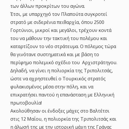
των άλλων προκρίτων του αγώνα.
Έτσι, με υπαρχηγό τον Πλαπούτα συγκροτεί
στρατό με σιδερένια πειθαρχία, όπου 2500
Γορτύνιοι, μικροί και μεγάλοι, τρέχουν κοντά
του να μάθουν την τακτική του πολέμου και
καταρτίζουν το νέο στράτευμα. Ο πόλεμος τώρα
θα γινότανε συστηματικά και με βάση το
περίφημο πολεμικό σχέδιο του Αρχιστράτηγου.
∆ηλαδή, να γίνει η πολιορκία της Τριπολιτσάς,
ώστε να αχρηστευθεί ο Τουρκικός στρατός
φυλακισμένος μέσα στην πόλη, και να
επικρατήσει παντού η επανάσταση με Ελληνική
πρωτοβουλία!
Ακολούθησαν οι ένδοξες μάχες στο Βαλτέτσι
στις 12 Μαΐου, η πολιορκία της Τριπολιτσάς και
η άλωσή της με την ιστορική μάχη της Γράνας