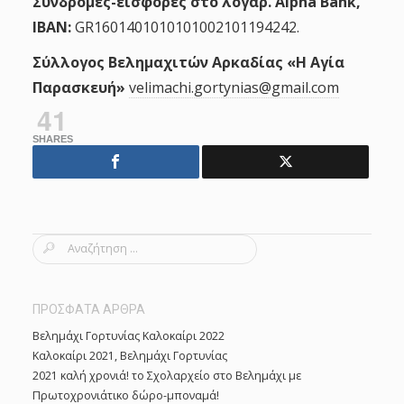
Συνδρομές-εισφορές στο λογαρ. Alpha Bank,
IBAN:
GR1601401010101002101194242.
Σύλλογος Βελημαχιτών Αρκαδίας «H Αγία
Παρασκευή»
velimachi.gortynias@gmail.com
41
SHARES
S
e
a
r
ΠΡΟΣΦΑΤΑ ΑΡΘΡΑ
c
Βελημάχι Γορτυνίας Καλοκαίρι 2022
h
Καλοκαίρι 2021, Βελημάχι Γορτυνίας
f
2021 καλή χρονιά! το Σχολαρχείο στο Βελημάχι με
o
Πρωτοχρονιάτικο δώρο-μποναμά!
r