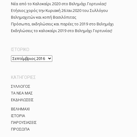
Νέα από το Καλοκαίρι 2020 στο Βελημάχι Γορτυνίας!
:
Ετήσιος χορός την Κυριακή 26.Ιαν.2020 του Συλλόγου
Βελημαχιτών και κοπή Βασιλόπιτας
Πρόσωπα, εκδηλώσεις και παρέες το 2019 στο Βελημάχι
Εκδηλώσεις το καλοκαίρι 2019 στο Βελημάχι Γορτυνίας!
ΙΣΤΟΡΙΚΌ
Ι
σ
τ
KΑΤΗΓΟΡΊΕΣ
ο
ρ
ΣΥΛΛΟΓΟΣ
ι
ΤΑ ΝΕΑ ΜΑΣ
κ
ΕΚΔΗΛΩΣΕΙΣ
ό
ΒΕΛΗΜΑΧΙ
ΙΣΤΟΡΙΑ
ΠΑΡΟΥΣΙΑΣΕΙΣ
ΠΡΟΣΩΠΑ