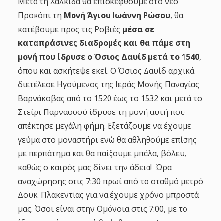
Μετά τη Χαλκίδα θα επισκεφθούμε στο νέο
Προκόπι τη
Μονή Άγιου Ιωάννη Ρώσου
, θα
κατέβουμε προς τις Ροβιές
μέσα σε
καταπράσινες διαδρομές και θα πάμε στη
μονή που ίδρυσε ο Όσιος Δαυίδ μετά το 1540
,
όπου και ασκήτεψε εκεί. Ο Όσιος Δαυίδ αρχικά
διετέλεσε Ηγούμενος της Ιεράς Μονής Παναγίας
Βαρνάκοβας από το 1520 έως το 1532 και μετά το
Στείρι Παρνασσού ίδρυσε τη μονή αυτή που
απέκτησε μεγάλη φήμη. Εξετάζουμε να έχουμε
γεύμα στο μοναστήρι ενώ θα αθληθούμε επίσης
με περπάτημα και θα παίξουμε μπάλα, βόλευ,
καθώς ο καιρός μας δίνει την άδεια! Ώρα
αναχώρησης στις 7:30 πρωί από το σταθμό μετρό
Δουκ. Πλακεντίας για να έχουμε χρόνο μπροστά
μας. Όσοι είναι στην Ομόνοια στις 7:00, με το