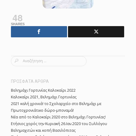
48
SHARES
S
e
a
r
ΠΡΟΣΦΑΤΑ ΑΡΘΡΑ
c
Βελημάχι Γορτυνίας Καλοκαίρι 2022
h
Καλοκαίρι 2021, Βελημάχι Γορτυνίας
f
2021 καλή χρονιά! το Σχολαρχείο στο Βελημάχι με
o
Πρωτοχρονιάτικο δώρο-μποναμά!
r
Νέα από το Καλοκαίρι 2020 στο Βελημάχι Γορτυνίας!
:
Ετήσιος χορός την Κυριακή 26.Ιαν.2020 του Συλλόγου
Βελημαχιτών και κοπή Βασιλόπιτας