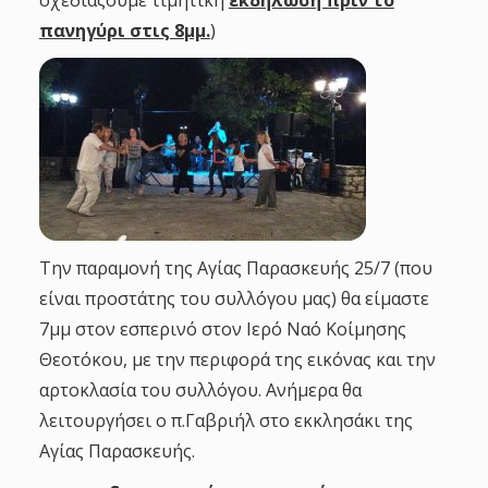
σχεδιάζουμε τιμητική
εκδήλωση πριν το
πανηγύρι στις 8
μμ.
)
Την παραμονή της Αγίας Παρασκευής 25/7 (που
είναι προστάτης του συλλόγου μας) θα είμαστε
7μμ στον εσπερινό στον Ιερό Ναό Κοίμησης
Θεοτόκου, με την περιφορά της εικόνας και την
αρτοκλασία του συλλόγου. Ανήμερα θα
λειτουργήσει ο π.Γαβριήλ στο εκκλησάκι της
Αγίας Παρασκευής.