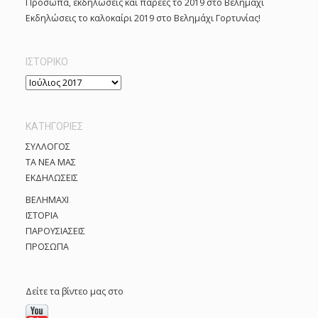
Πρόσωπα, εκδηλώσεις και παρέες το 2019 στο Βελημάχι
Εκδηλώσεις το καλοκαίρι 2019 στο Βελημάχι Γορτυνίας!
ΙΣΤΟΡΙΚΌ
Ι
σ
τ
KΑΤΗΓΟΡΊΕΣ
ο
ρ
ΣΥΛΛΟΓΟΣ
ι
ΤΑ ΝΕΑ ΜΑΣ
κ
ΕΚΔΗΛΩΣΕΙΣ
ό
ΒΕΛΗΜΑΧΙ
ΙΣΤΟΡΙΑ
ΠΑΡΟΥΣΙΑΣΕΙΣ
ΠΡΟΣΩΠΑ
Δείτε τα βίντεο μας στο