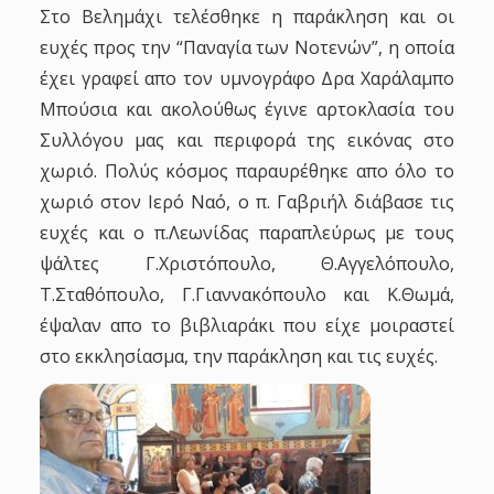
Στο Βελημάχι τελέσθηκε η παράκληση και οι
ευχές προς την “Παναγία των Νοτενών”, η οποία
έχει γραφεί απο τον υμνογράφο Δρα Χαράλαμπο
Μπούσια και ακολούθως έγινε αρτοκλασία του
Συλλόγου μας και περιφορά της εικόνας στο
χωριό. Πολύς κόσμος παραυρέθηκε απο όλο το
χωριό στον Ιερό Ναό, ο π. Γαβριήλ διάβασε τις
ευχές και ο π.Λεωνίδας παραπλεύρως με τους
ψάλτες Γ.Χριστόπουλο, Θ.Αγγελόπουλο,
Τ.Σταθόπουλο, Γ.Γιαννακόπουλο και Κ.Θωμά,
έψαλαν απο το βιβλιαράκι που είχε μοιραστεί
στο εκκλησίασμα, την παράκληση και τις ευχές.