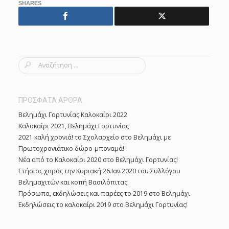
SHARES
S
e
a
r
ΠΡΟΣΦΑΤΑ ΑΡΘΡΑ
c
Βελημάχι Γορτυνίας Καλοκαίρι 2022
h
Καλοκαίρι 2021, Βελημάχι Γορτυνίας
f
2021 καλή χρονιά! το Σχολαρχείο στο Βελημάχι με
o
Πρωτοχρονιάτικο δώρο-μποναμά!
r
Νέα από το Καλοκαίρι 2020 στο Βελημάχι Γορτυνίας!
:
Ετήσιος χορός την Κυριακή 26.Ιαν.2020 του Συλλόγου
Βελημαχιτών και κοπή Βασιλόπιτας
Πρόσωπα, εκδηλώσεις και παρέες το 2019 στο Βελημάχι
Εκδηλώσεις το καλοκαίρι 2019 στο Βελημάχι Γορτυνίας!