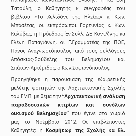
Τατούλη, ο Καθηγητής κ συγγραφέας του
βιβλίου «Το Χελιδόνι της Ηλείας» κ. Κων.
Μπασέτας, οι εκπρόσωποι Γορτυνίας κ. Κων.
Καλύβας, η Πρόεδρος Έν.Συλλ. ΔΕ Κοντ/ζνης κα
Ελένη Παπαγιάννη, οι Γ.Γραμματέας της ΠΟΕ,
Πάνος Αναγνωστόπουλος, από τους συλλόγους
Απόσκιας-Σούδελης του Βελημαχίου και
Σπάτων-Αρτέμιδος, ο Κων.Σοφιανόπουλος.
Προηγήθηκε η παρουσίαση της εξαιρετικής
μελέτης φοιτητών της Αρχιτεκτονικής Σχολής
του ΕΜΠ: με θέμα την
“Αρχιτεκτονική ανάλυση
παραδοσιακών κτιρίων και συνόλων
οικισμού Βελημαχίου”
που έγινε στο χωριό
μας το Νοέμβριο 2012. Οι επιβλέποντες
Καθηγητές: η
Κοσμήτωρ της Σχολής κα Ελ.