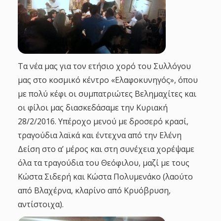
Τα νέα μας για τον ετήσιο χορό του Συλλόγου
μας στο κοσμικό κέντρο «Ελαφοκυνηγός», όπου
με πολύ κέφι οι συμπατριώτες Βελημαχίτες και
οι φίλοι μας διασκεδάσαμε την Κυριακή
28/2/2016. Υπέροχο μενού με δροσερό κρασί,
τραγούδια λαϊκά και έντεχνα από την Ελένη
Δείση στο α’ μέρος και στη συνέχεια χορέψαμε
όλα τα τραγούδια του Θεόφιλου, μαζί με τους
Κώστα Σιδερή και Κώστα Πολυμενάκο (λαούτο
από Βλαχέρνα, κλαρίνο από Κρυόβρυση,
αντίστοιχα).