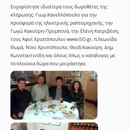
Ευχαρίστησε ιδιαίτερα τους δωροθέτες της
κλήρωσης: Γιωρ.Κανελλόπουλο για την
προσφορά της ηλεκτρικής ραπτομηχανής, την
Γωγώ Κακούρη-Προμπονά, την Ελένη Κατριβέση,
τους Αφοί Χριστόπουλοι-www.ISO.gr, π.Λεωνίδα
Θωμά, Νίκο Χριστόπουλο, Θεοδ.Κακούρη, Δημ.
Κωνσταντινίδη και όλους όπως ο κατάλογος με
τα πλούσια δώρα που μοιράστηκε.