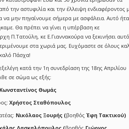
από την αστυφιλία και την έλλειψη ενδιαφέροντος 
 να μην πηγαίνουμε σήμερα με ασφάλεια. Αυτό ήτα
καμε. Θα πρέπει να γίνει η υπέρβαση κε
ρχη Π.Τατούλη, κε Ε.Γιαννακούρα να ξεκινήσει αυτό
εριμένουμε στα χωριά μας. Ευχόμαστε σε όλους κα
καλό Πάσχα!
εξελέγη κατά την 1η συνεδρίαση της 18ης Απριλίου
λθε σε σώμα ως εξής:
Κωνσταντίνος Θωμάς
ρος:
Χρήστος Σταθόπουλος
ατέας:
Νικόλαος Ξουρής (
βοηθός
Έφη Τακτικού)
χάλης Δασκαλόπουλος (
βοηθός
Γιώργος