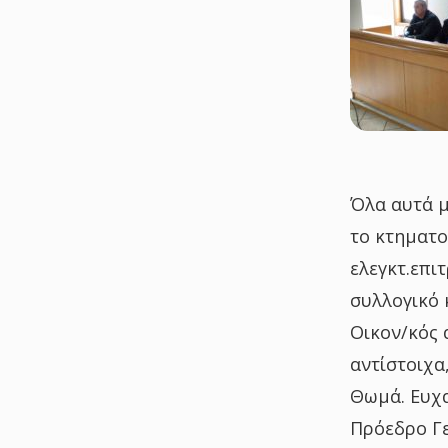
Όλα αυτά μ
το κτηματο
ελεγκτ.επι
συλλογικό 
Οικον/κός 
αντίστοιχα
Θωμά. Ευχα
Πρόεδρο Γε