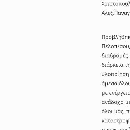
Χριστόπουλο
Αλεξ.Παναγ
Προβλήθηκε
Πελοπ/σου, 
διαδρομές 
διάρκεια τ
υλοποίηση 
άμεσα όλου
με ενέργει
ανάδοχο με
όλοι μας, 
καταστροφι
των φυσικώ