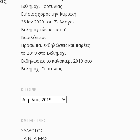
ας,
Βελημάχι Γορτυνίας!
Ετήσιος χορός την Κυριακή
26.Ιαν.2020 του Συλλόγου
Βελημαχιτών και κοπή
Βασιλόπιτας
Πρόσωπα, εκδηλώσεις και παρέες
το 2019 στο Βελημάχι
Εκδηλώσεις το καλοκαίρι 2019 στο
Βελημάχι Γορτυνίας!
ΙΣΤΟΡΙΚΌ
Ι
σ
τ
KΑΤΗΓΟΡΊΕΣ
ο
ρ
ΣΥΛΛΟΓΟΣ
ι
ΤΑ ΝΕΑ ΜΑΣ