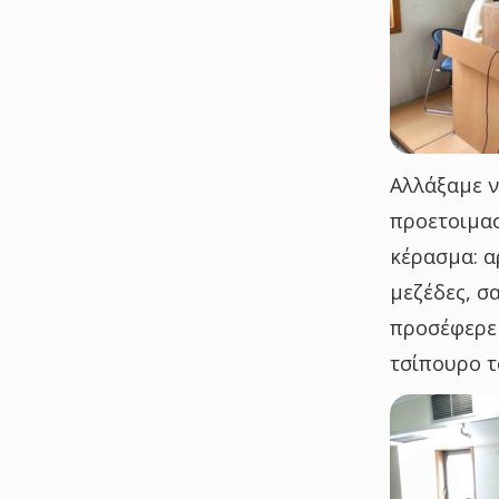
Αλλάξαμε ν
προετοιμασ
κέρασμα: α
μεζέδες, σ
προσέφερε 
τσίπουρο τ