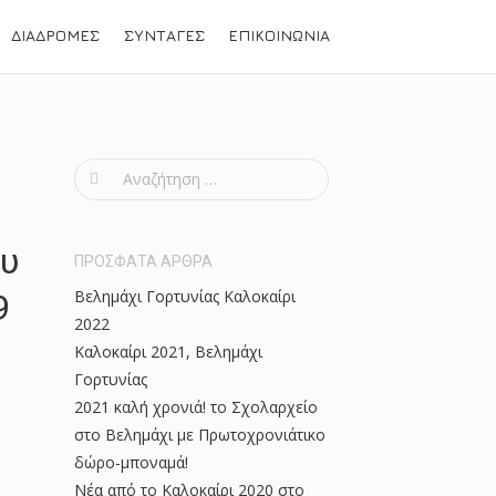
ΔΙΑΔΡΟΜΕΣ
ΣΥΝΤΑΓΕΣ
ΕΠΙΚΟΙΝΩΝΙΑ
S
e
a
ου
r
ΠΡΟΣΦΑΤΑ ΑΡΘΡΑ
c
Βελημάχι Γορτυνίας Καλοκαίρι
9
h
2022
f
Καλοκαίρι 2021, Βελημάχι
o
Γορτυνίας
r
2021 καλή χρονιά! το Σχολαρχείο
:
στο Βελημάχι με Πρωτοχρονιάτικο
δώρο-μποναμά!
Νέα από το Καλοκαίρι 2020 στο