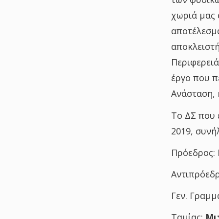
χωριά μας 
αποτέλεσμα
αποκλειστή
Περιφερειά
έργο που π
Ανάσταση, 
Το ΔΣ που 
2019, συνή
Πρόεδρος:
Αντιπρόεδ
Γεν. Γραμμ
Ταμίας:
Μι