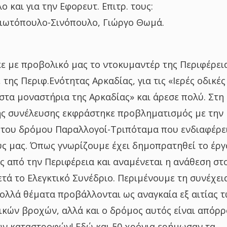
 και για την Εφορευτ. Επιτρ. τους:
ιωτόπουλο-Σινόπουλο, Γιώργο Θωμά.
 με προβολικό μας το ντοκυμαντέρ της Περιφέρει
της Περιφ.Ενότητας Αρκαδίας, για τις «Ιερές οδικές
στα μοναστήρια της Αρκαδίας» και άρεσε πολύ. Στη
ης συνέλευσης εκφράστηκε προβληματισμός με την
του δρόμου Παραλλογοί-Τριπόταμα που ενδιαφέρε
ς μας. Όπως γνωρίζουμε έχει δημοπρατηθεί το έργ
ες από την Περιφέρεια και αναμένεται η ανάθεση στ
τά το Ελεγκτικό Συνέδριο. Περιμένουμε τη συνέχει
πολλά θέματα προβάλλονται ως αναγκαία εξ αιτίας 
κών βροχών, αλλά και ο δρόμος αυτός είναι απόρρ
ν καταστροφών! Εδώ και 50 χρόνια ερήμωσαν τα