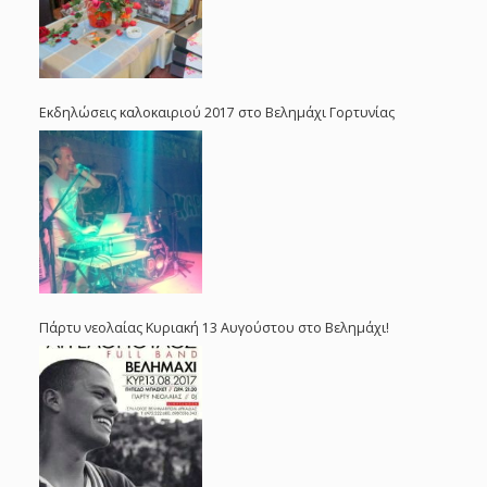
Εκδηλώσεις καλοκαιριού 2017 στο Βελημάχι Γορτυνίας
Πάρτυ νεολαίας Κυριακή 13 Αυγούστου στο Βελημάχι!