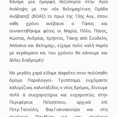
Κάναμε μια όμορφη πεζοπορία στην Αγία
Ανάληψη με την νέα Βελημαχίτικη Ομάδα
ΑνάβασηΣ (ΒΟΑΣ) το πρωί της 13ης Αυγ., όπου
κάθε χρόνο ανέβαινε ο Τάσος και
συναντηθήκαμε φέτος οι Μαρία, Πόλυ, Πάνος,
Κώστας, Ανδρέας, Χρήστος, Τάκης από Σούδελη,
Απόσκια και Βελημάχι, είχαμε πολύ καλή παρέα
με κεράσματα και του χρόνου θα κάνουμε και
άλλες διαδρομές!
Με μεγάλη χαρά είδαμε άσφαλτο στον πολύπαθο
δρόμο Παραλογγοί- Τριπόταμα, ευχόμαστε
καλορίζικα, καλοτάξιδος ο νέος δρόμος, δίνουμε
πολλ ά συγχαρητήρια και ευχαριστίες στην
Περιφέρεια Πελοπ/σου, αρχικά επί
Πετρ.Τατούλη, Βαγ.Γιαννακούρα και στη
συνέχεια Παν.Νίκα για την συνέχεια