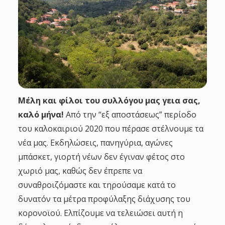
g
a
t
i
Μέλη και φίλοι του συλλόγου μας γεια σας,
o
καλό μήνα!
Από την “εξ αποστάσεως” περίοδο
του καλοκαιριού 2020 που πέρασε στέλνουμε τα
n
νέα μας. Εκδηλώσεις, πανηγύρια, αγώνες
μπάσκετ, γιορτή νέων δεν έγιναν φέτος στο
χωριό μας, καθώς δεν έπρεπε να
συναθροιζόμαστε και τηρούσαμε κατά το
δυνατόν τα μέτρα προφύλαξης διάχυσης του
κορονοϊού. Ελπίζουμε να τελειώσει αυτή η