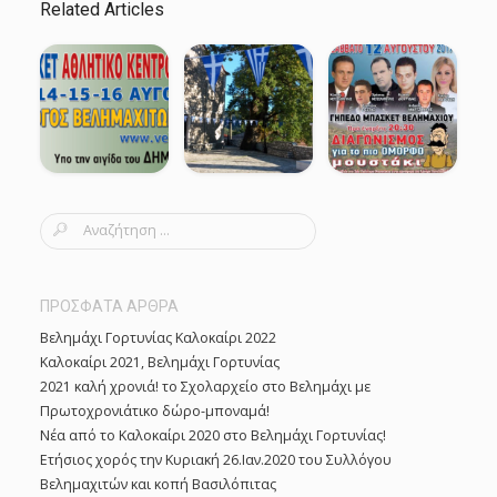
Related Articles
S
e
a
r
ΠΡΟΣΦΑΤΑ ΑΡΘΡΑ
c
Βελημάχι Γορτυνίας Καλοκαίρι 2022
h
Καλοκαίρι 2021, Βελημάχι Γορτυνίας
f
2021 καλή χρονιά! το Σχολαρχείο στο Βελημάχι με
o
Πρωτοχρονιάτικο δώρο-μποναμά!
r
Νέα από το Καλοκαίρι 2020 στο Βελημάχι Γορτυνίας!
:
Ετήσιος χορός την Κυριακή 26.Ιαν.2020 του Συλλόγου
Βελημαχιτών και κοπή Βασιλόπιτας