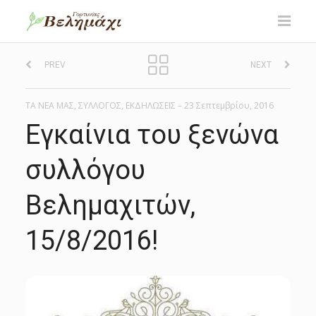
P
PREV
NEXT
o
ΤΑ ΝΕΑ ΜΑΣ
,
ΣΥΛΛΟΓΟΣ
,
ΕΚΔΗΛΩΣΕΙΣ
–
23 Σεπτεμβρίου, 2016
s
Εγκαίνια του ξενώνα
t
συλλόγου
n
Βελημαχιτών,
a
15/8/2016!
v
i