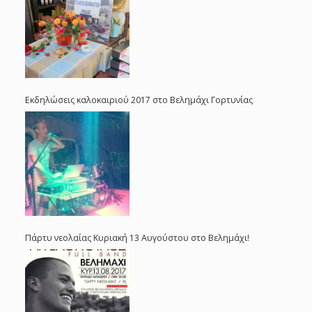
Εκδηλώσεις καλοκαιριού 2017 στο Βελημάχι Γορτυνίας
Πάρτυ νεολαίας Κυριακή 13 Αυγούστου στο Βελημάχι!