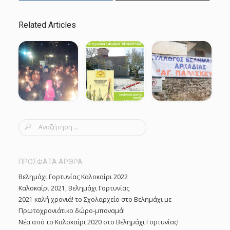
Related Articles
S
e
a
r
ΠΡΟΣΦΑΤΑ ΑΡΘΡΑ
c
Βελημάχι Γορτυνίας Καλοκαίρι 2022
h
Καλοκαίρι 2021, Βελημάχι Γορτυνίας
f
2021 καλή χρονιά! το Σχολαρχείο στο Βελημάχι με
o
Πρωτοχρονιάτικο δώρο-μποναμά!
r
Νέα από το Καλοκαίρι 2020 στο Βελημάχι Γορτυνίας!
: