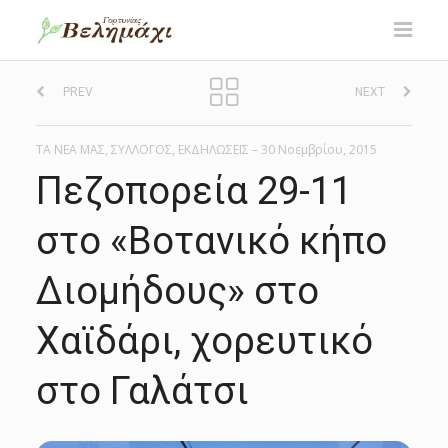
P
PREV
NEXT
o
ΤΑ ΝΕΑ ΜΑΣ
,
ΣΥΛΛΟΓΟΣ
,
ΕΚΔΗΛΩΣΕΙΣ
–
30 Νοεμβρίου, 2015
s
Πεζοπορεία 29-11
t
στο «Βοτανικό κήπο
n
Διομήδους» στο
a
Χαϊδάρι, χορευτικό
v
στο Γαλάτσι
i