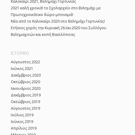
Καλοκαίρι 2021, Βελημάχι Γορτυνίας
f
2021 καλή χρονιά! το Σχολαρχείο στο Βελημάχι με
o
Πρωτοχρονιάτικο δώρο-μποναμά!
r
Νέα από το Καλοκαίρι 2020 στο Βελημάχι Γορτυνίας!
:
Ετήσιος χορός την Κυριακή 26.Ιαν.2020 του Συλλόγου
Βελημαχιτών και κοπή Βασιλόπιτας
ΙΣΤΟΡΙΚΌ
Αύγουστος 2022
Ιούνιος 2021
Δεκέμβριος 2020
Οκτώβριος 2020
Ιανουάριος 2020
Δεκέμβριος 2019
Οκτώβριος 2019
Αύγουστος 2019
Ιούλιος 2019
Ιούνιος 2019
Απρίλιος 2019
Μάρτιος 2019