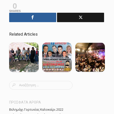
0
SHARES
Related Articles
S
e
a
r
ΠΡΟΣΦΑΤΑ ΑΡΘΡΑ
c
Βελημάχι Γορτυνίας Καλοκαίρι 2022
h