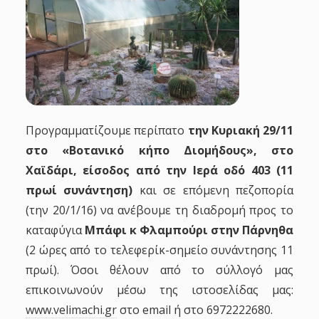
Προγραμματίζουμε περίπατο
την Κυριακή 29/11
στο «Βοτανικό κήπο Διομήδους», στο
Χαϊδάρι, είσοδος από την Ιερά οδό 403 (11
πρωί συνάντηση)
και σε επόμενη πεζοπορία
(την 20/1/16) να ανέβουμε τη διαδρομή προς το
καταφύγια
Μπάφι κ Φλαμπούρι στην Πάρνηθα
(2 ώρες από το τελεφερίκ-σημείο συνάντησης 11
πρωί). Όσοι θέλουν από το σύλλογό μας
επικοινωνούν μέσω της ιστοσελίδας μας:
www
.
velimachi
.
gr
στο
email
ή στο 6972222680.