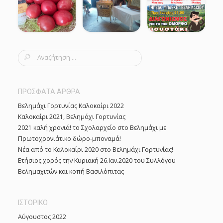
S
e
a
r
ΠΡΟΣΦΑΤΑ ΑΡΘΡΑ
c
Βελημάχι Γορτυνίας Καλοκαίρι 2022
h
Καλοκαίρι 2021, Βελημάχι Γορτυνίας
f
2021 καλή χρονιά! το Σχολαρχείο στο Βελημάχι με
o
Πρωτοχρονιάτικο δώρο-μποναμά!
r
Νέα από το Καλοκαίρι 2020 στο Βελημάχι Γορτυνίας!
:
Ετήσιος χορός την Κυριακή 26.Ιαν.2020 του Συλλόγου
Βελημαχιτών και κοπή Βασιλόπιτας
ΙΣΤΟΡΙΚΌ
Αύγουστος 2022