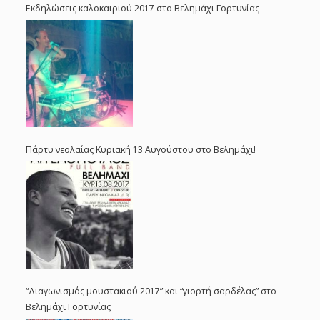
Εκδηλώσεις καλοκαιριού 2017 στο Βελημάχι Γορτυνίας
Πάρτυ νεολαίας Κυριακή 13 Αυγούστου στο Βελημάχι!
“Διαγωνισμός μουστακιού 2017” και “γιορτή σαρδέλας” στο
Βελημάχι Γορτυνίας