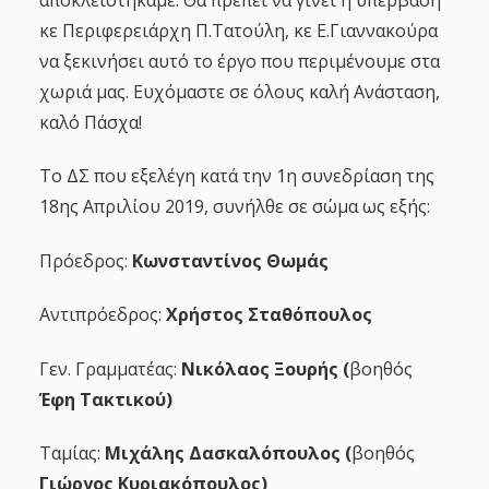
κε Περιφερειάρχη Π.Τατούλη, κε Ε.Γιαννακούρα
να ξεκινήσει αυτό το έργο που περιμένουμε στα
χωριά μας. Ευχόμαστε σε όλους καλή Ανάσταση,
καλό Πάσχα!
Το ΔΣ που εξελέγη κατά την 1η συνεδρίαση της
18ης Απριλίου 2019, συνήλθε σε σώμα ως εξής:
Πρόεδρος:
Κωνσταντίνος Θωμάς
Αντιπρόεδρος:
Χρήστος Σταθόπουλος
Γεν. Γραμματέας:
Νικόλαος Ξουρής (
βοηθός
Έφη Τακτικού)
Ταμίας:
Μιχάλης Δασκαλόπουλος (
βοηθός
Γιώργος Κυριακόπουλος)