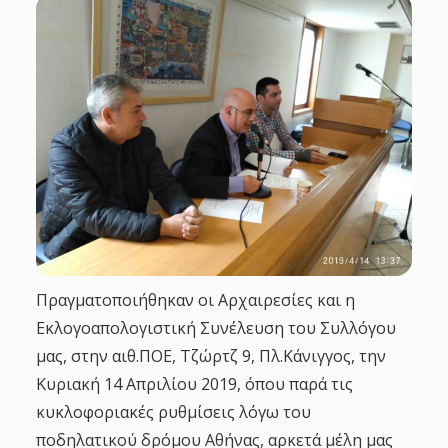
g
a
t
i
o
n
Πραγματοποιήθηκαν οι Αρχαιρεσίες και η
Εκλογοαπολογιστική Συνέλευση του Συλλόγου
μας, στην αιθ.ΠΟΕ, Τζώρτζ 9, Πλ.Κάνιγγος, την
Κυριακή 14 Απριλίου 2019, όπου παρά τις
κυκλοφοριακές ρυθμίσεις λόγω του
ποδηλατικού δρόμου Αθήνας, αρκετά μέλη μας