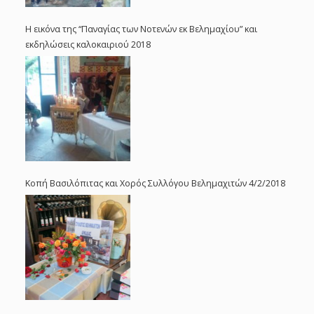
Η εικόνα της “Παναγίας των Νοτενών εκ Βελημαχίου” και
εκδηλώσεις καλοκαιριού 2018
Κοπή Βασιλόπιτας και Χορός Συλλόγου Βελημαχιτών 4/2/2018