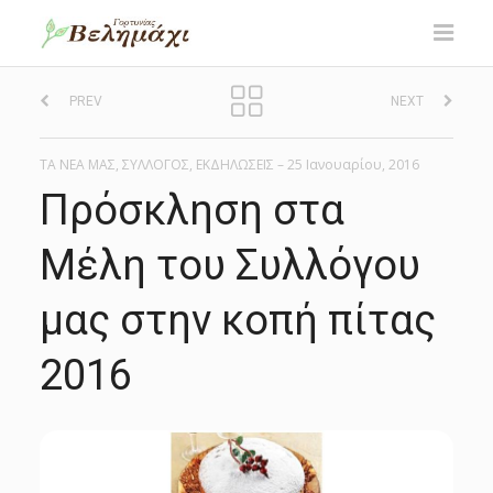
P
PREV
NEXT
o
ΤΑ ΝΕΑ ΜΑΣ
,
ΣΥΛΛΟΓΟΣ
,
ΕΚΔΗΛΩΣΕΙΣ
–
25 Ιανουαρίου, 2016
s
Πρόσκληση στα
t
Μέλη του Συλλόγου
n
μας στην κοπή πίτας
a
2016
v
i