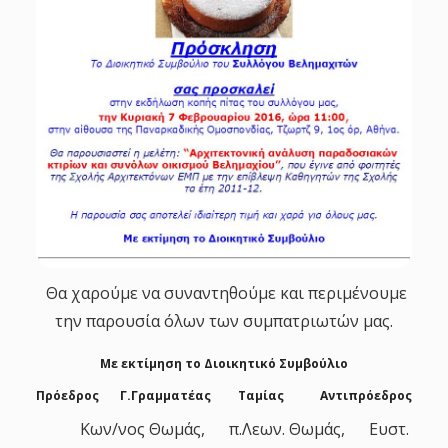
g
a
t
i
o
n
Θα χαρούμε να συναντηθούμε και περιμένουμε
την παρουσία όλων των συμπατριωτών μας.
Με εκτίμηση το Διοικητικό Συμβούλιο
Πρόεδρος Γ.Γραμματέας Ταμίας Αντιπρόεδρος
Κων/νος Θωμάς, π.Λεων. Θωμάς, Ευστ.