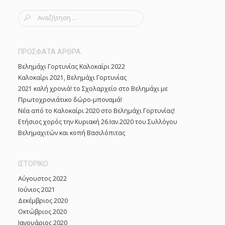
S
e
a
r
ΠΡΟΣΦΑΤΑ ΑΡΘΡΑ
c
Βελημάχι Γορτυνίας Καλοκαίρι 2022
h
Καλοκαίρι 2021, Βελημάχι Γορτυνίας
f
2021 καλή χρονιά! το Σχολαρχείο στο Βελημάχι με
o
Πρωτοχρονιάτικο δώρο-μποναμά!
r
Νέα από το Καλοκαίρι 2020 στο Βελημάχι Γορτυνίας!
:
Ετήσιος χορός την Κυριακή 26.Ιαν.2020 του Συλλόγου
Βελημαχιτών και κοπή Βασιλόπιτας
ΙΣΤΟΡΙΚΌ
Αύγουστος 2022
Ιούνιος 2021
Δεκέμβριος 2020
Οκτώβριος 2020
Ιανουάριος 2020